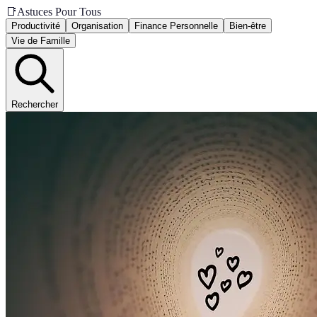
📑
Astuces Pour Tous
Productivité
Organisation
Finance Personnelle
Bien-être
Vie de Famille
Rechercher