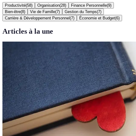
Productivité
(
58
)
Organisation
(
28
)
Finance Personnelle
(
9
)
Bien-être
(
8
)
Vie de Famille
(
7
)
Gestion du Temps
(
7
)
Carrière & Développement Personnel
(
7
)
Économie et Budget
(
6
)
Articles à la une