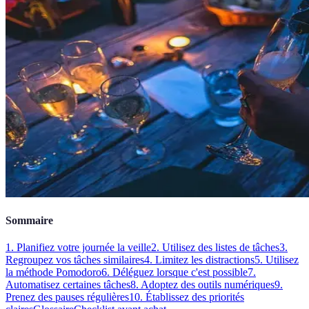
Sommaire
1. Planifiez votre journée la veille
2. Utilisez des listes de tâches
3.
Regroupez vos tâches similaires
4. Limitez les distractions
5. Utilisez
la méthode Pomodoro
6. Déléguez lorsque c'est possible
7.
Automatisez certaines tâches
8. Adoptez des outils numériques
9.
Prenez des pauses régulières
10. Établissez des priorités