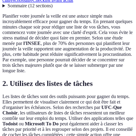
claires
Glossaire
Checklist avant achat
Sommaire
(
12
sections
)
Planifier votre journée la veille est une astuce simple mais
incroyablement efficace pour gagner du temps. En prenant quelques
minutes chaque soir pour rédiger une liste de vos tâches, vous
commencez votre journée avec une clarté d'esprit. Cela vous évite le
stress matinal de décider quoi faire en premier. Selon une étude
menée par
l'INSEE
, plus de 70% des personnes qui planifient leur
journée la veille rapportent une augmentation de la productivité. De
plus, cette habitude peut réduire significativement la procrastination.
Par exemple, une personne pourrait décider de se concentrer sur
trois tâches majeures plutôt que de se laisser submerger par une
longue liste.
2. Utilisez des listes de tâches
Les listes de tâches sont des outils puissants pour gagner du temps.
Elles permettent de visualiser clairement ce qui doit être fait et
d'organiser les échéances. Selon des recherches par
UFC-Que
Choisir
, les utilisateurs de listes de tâches ressentent un meilleur
contrôle sur leur emploi du temps. Utiliser des applications telles que
Todoist
ou
Microsoft To Do
peut également aider à classer les
tâches par priorité et à les regrouper selon des projets. Il est conseillé
de cocher les tâches complétées ; cette simple action offre une