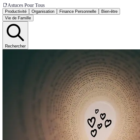
📑
Astuces Pour Tous
Productivité
Organisation
Finance Personnelle
Bien-être
Vie de Famille
Rechercher