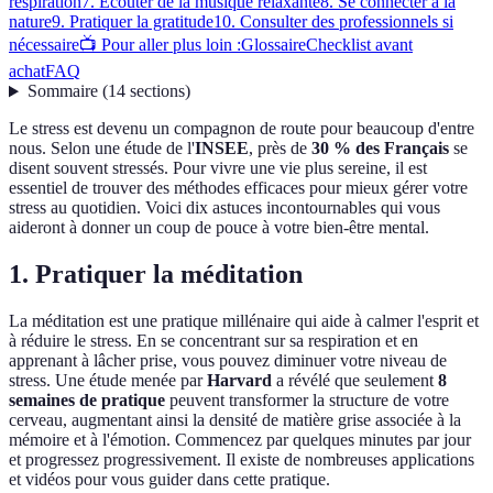
respiration
7. Écouter de la musique relaxante
8. Se connecter à la
nature
9. Pratiquer la gratitude
10. Consulter des professionnels si
nécessaire
📺 Pour aller plus loin :
Glossaire
Checklist avant
achat
FAQ
Sommaire
(
14
sections
)
Le stress est devenu un compagnon de route pour beaucoup d'entre
nous. Selon une étude de l'
INSEE
, près de
30 % des Français
se
disent souvent stressés. Pour vivre une vie plus sereine, il est
essentiel de trouver des méthodes efficaces pour mieux gérer votre
stress au quotidien. Voici dix astuces incontournables qui vous
aideront à donner un coup de pouce à votre bien-être mental.
1. Pratiquer la méditation
La méditation est une pratique millénaire qui aide à calmer l'esprit et
à réduire le stress. En se concentrant sur sa respiration et en
apprenant à lâcher prise, vous pouvez diminuer votre niveau de
stress. Une étude menée par
Harvard
a révélé que seulement
8
semaines de pratique
peuvent transformer la structure de votre
cerveau, augmentant ainsi la densité de matière grise associée à la
mémoire et à l'émotion. Commencez par quelques minutes par jour
et progressez progressivement. Il existe de nombreuses applications
et vidéos pour vous guider dans cette pratique.