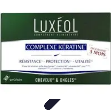
Astuces Pour Tous
Productivité
Organisation
Vie Quotidienne
Technologie
Animaux &
Nature
Astuces Pour Tous