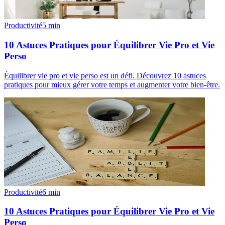
Productivité
5
min
10 Astuces Pratiques pour Équilibrer Vie Pro et Vie
Perso
Équilibrer vie pro et vie perso est un défi. Découvrez 10 astuces
pratiques pour mieux gérer votre temps et augmenter votre bien-être.
Productivité
6
min
10 Astuces Pratiques pour Équilibrer Vie Pro et Vie
Perso