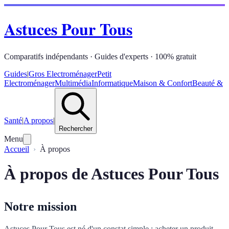
Astuces Pour Tous
Comparatifs indépendants · Guides d'experts · 100% gratuit
Guides
|
Gros Electroménager
Petit
Electroménager
Multimédia
Informatique
Maison & Confort
Beauté &
Santé
|
A propos
|
Rechercher
Menu
Accueil
À propos
À propos de Astuces Pour Tous
Notre mission
Astuces Pour Tous est né d'un constat simple : acheter un produit