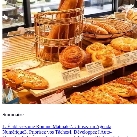
Sommaire
1. Établissez une Routine Matinale
2. Utilisez un Agenda
Numérique
3. Priorisez vos Tâches
4. Développez l'Auto-