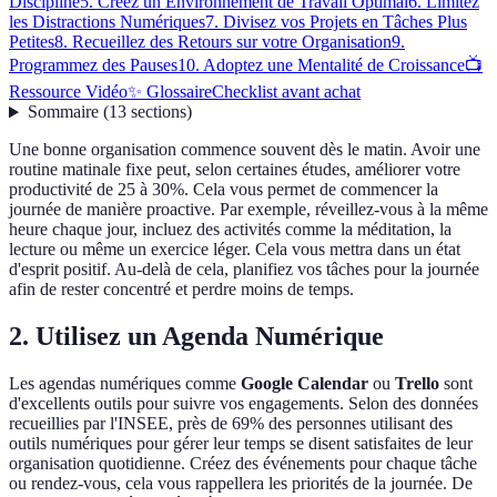
Discipline
5. Créez un Environnement de Travail Optimal
6. Limitez
les Distractions Numériques
7. Divisez vos Projets en Tâches Plus
Petites
8. Recueillez des Retours sur votre Organisation
9.
Programmez des Pauses
10. Adoptez une Mentalité de Croissance
📺
Ressource Vidéo
✨ Glossaire
Checklist avant achat
Sommaire
(
13
sections
)
Une bonne organisation commence souvent dès le matin. Avoir une
routine matinale fixe peut, selon certaines études, améliorer votre
productivité de 25 à 30%. Cela vous permet de commencer la
journée de manière proactive. Par exemple, réveillez-vous à la même
heure chaque jour, incluez des activités comme la méditation, la
lecture ou même un exercice léger. Cela vous mettra dans un état
d'esprit positif. Au-delà de cela, planifiez vos tâches pour la journée
afin de rester concentré et perdre moins de temps.
2. Utilisez un Agenda Numérique
Les agendas numériques comme
Google Calendar
ou
Trello
sont
d'excellents outils pour suivre vos engagements. Selon des données
recueillies par l'INSEE, près de 69% des personnes utilisant des
outils numériques pour gérer leur temps se disent satisfaites de leur
organisation quotidienne. Créez des événements pour chaque tâche
ou rendez-vous, cela vous rappellera les priorités de la journée. De