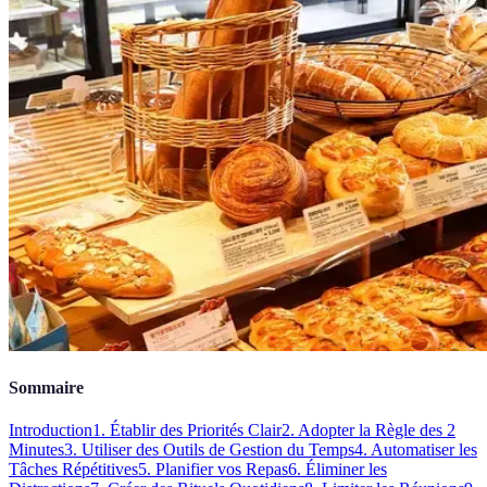
Sommaire
Introduction
1. Établir des Priorités Clair
2. Adopter la Règle des 2
Minutes
3. Utiliser des Outils de Gestion du Temps
4. Automatiser les
Tâches Répétitives
5. Planifier vos Repas
6. Éliminer les