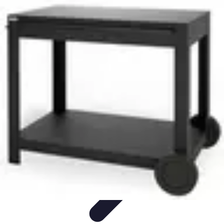
Astuces Pour Tous
Productivité
Organisation
Vie Quotidienne
Technologie
Animaux &
Nature
Astuces Pour Tous