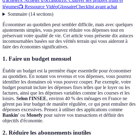
d'acheter
9. Acheter d'occasion
10. Cultiver ses propres fruits et
légumes
📺 Ressource Vidéo
Glossaire
Checklist avant achat
Sommaire
(
14
sections
)
Économiser au quotidien peut sembler difficile, mais avec quelques
ajustements simples, vous pouvez réduire vos dépenses tout en
préservant votre qualité de vie. Cet article vous présente dix astuces
incontournables basées sur des vérités terrain qui vous aideront à
faire des économies significatives.
1. Faire un budget mensuel
Établir un budget est la première étape essentielle pour économiser
au quotidien. En notant vos revenus et vos dépenses, vous pourrez
identifier les domaines où vous pouvez couper. Par exemple, votre
budget pourrait inclure les dépenses fixes telles que le loyer ou les
factures, ainsi que les dépenses variables comme les courses et les
loisirs.
Selon l'INSEE
, environ 40 % des ménages en France ne
gèrent pas leur budget de manière régulière, ce qui peut entraîner des
dépenses excessives. Pensez à utiliser des applications comme
Bankin'
ou
Monefy
pour suivre vos transactions et définir des
objectifs d'économie.
2. Réduire les abonnements inutiles