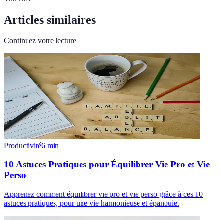
Articles similaires
Continuez votre lecture
Productivité
6
min
10 Astuces Pratiques pour Équilibrer Vie Pro et Vie
Perso
Apprenez comment équilibrer vie pro et vie perso grâce à ces 10
astuces pratiques, pour une vie harmonieuse et épanouie.