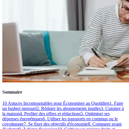
Sommaire
10 Astuces Incontournables pour Économiser au Quotidien
1. Faire
un budget mensuel
2. Réduire les abonnements inutiles
3. Cuisiner à
la maison
4. Profiter des offres et réductions
5. Optimiser ses
dépenses énergétiques
6. Utiliser les transports en commun ou le
covoiturage
7. Se fixer des objectifs d'économie
8. Comparer avant