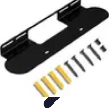
Astuces Pour Tous
Productivité
Organisation
Vie Quotidienne
Technologie
Animaux &
Nature
Astuces Pour Tous