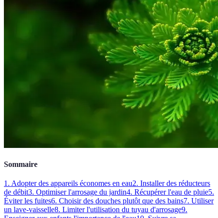
Sommaire
1. Adopter des appareils économes en eau
2. Installer des réducteurs
de débit
3. Optimiser l'arrosage du jardin
4. Récupérer l'eau de pluie
5.
Éviter les fuites
6. Choisir des douches plutôt que des bains
7. Utiliser
un lave-vaisselle
8. Limiter l'utilisation du tuyau d'arrosage
9.