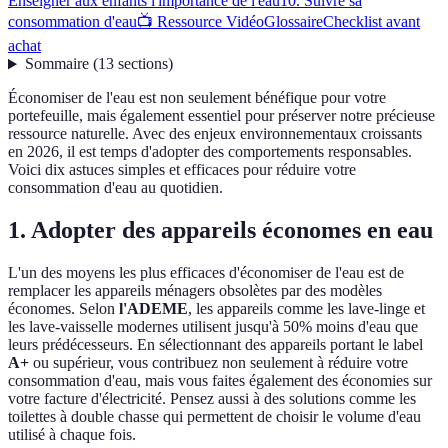
Enseigner aux enfants l'importance de l'eau
10. Suivre sa
consommation d'eau
📺 Ressource Vidéo
Glossaire
Checklist avant
achat
Sommaire
(
13
sections
)
Économiser de l'eau est non seulement bénéfique pour votre
portefeuille, mais également essentiel pour préserver notre précieuse
ressource naturelle. Avec des enjeux environnementaux croissants
en 2026, il est temps d'adopter des comportements responsables.
Voici dix astuces simples et efficaces pour réduire votre
consommation d'eau au quotidien.
1. Adopter des appareils économes en eau
L'un des moyens les plus efficaces d'économiser de l'eau est de
remplacer les appareils ménagers obsolètes par des modèles
économes. Selon
l'ADEME
, les appareils comme les lave-linge et
les lave-vaisselle modernes utilisent jusqu'à 50% moins d'eau que
leurs prédécesseurs. En sélectionnant des appareils portant le label
A+
ou supérieur, vous contribuez non seulement à réduire votre
consommation d'eau, mais vous faites également des économies sur
votre facture d'électricité. Pensez aussi à des solutions comme les
toilettes à double chasse qui permettent de choisir le volume d'eau
utilisé à chaque fois.