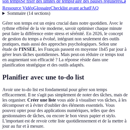
son temps
Se fixer des limites de temps
Faire des pauses régulières
📺
Ressource Vidéo
Glossaire
Checklist avant achat
FAQ
Sommaire
(
14
sections
)
Gérer son temps est un enjeu crucial dans notre quotidien. Avec le
rythme effréné de la vie moderne, savoir optimiser chaque minute
peut faire la différence entre stress et sérénité. En 2026, le concept
de gestion du temps a évolué, intégrant non seulement des outils
pratiques, mais aussi des approches psychologiques. Selon une
étude de
l’INSEE
, les Français passent en moyenne 1h45 par jour à
gérer leurs tâches quotidiennes. Mais peut-on réduire ce temps tout
en augmentant son efficacité ? La réponse réside dans une
planification stratégique et des outils adaptés.
Planifier avec une to-do list
Avoir une to-do list est fondamental pour gérer son temps
efficacement. Il ne s'agit pas simplement de noter des tâches, mais de
les organiser.
Créer une liste
vous aide à visualiser vos tâches, à les
décomposer et à éviter d'oublier des éléments essentiels. Vous
pouvez opter pour des applications numériques, telles que des
gestionnaires de tâches, ou encore le bon vieux papier et stylo.
L'important est de revoir cette liste quotidiennement et de la mettre à
jour au fur et à mesure.