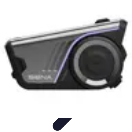
Astuces Pour Tous
Productivité
Organisation
Vie Quotidienne
Technologie
Animaux &
Nature
Astuces Pour Tous