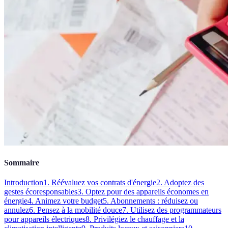
Sommaire
Introduction
1. Réévaluez vos contrats d'énergie
2. Adoptez des
gestes écoresponsables
3. Optez pour des appareils économes en
énergie
4. Animez votre budget
5. Abonnements : réduisez ou
annulez
6. Pensez à la mobilité douce
7. Utilisez des programmateurs
pour appareils électriques
8. Privilégiez le chauffage et la