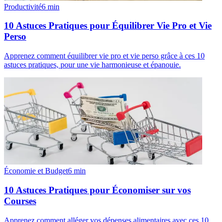
Productivité
6
min
10 Astuces Pratiques pour Équilibrer Vie Pro et Vie
Perso
Apprenez comment équilibrer vie pro et vie perso grâce à ces 10
astuces pratiques, pour une vie harmonieuse et épanouie.
Économie et Budget
6
min
10 Astuces Pratiques pour Économiser sur vos
Courses
Apprenez comment alléger vos dépenses alimentaires avec ces 10