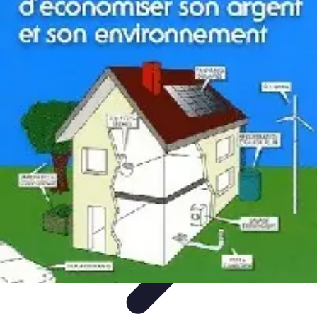
Astuces Pour Tous
Productivité
Organisation
Vie Quotidienne
Technologie
Animaux &
Nature
Astuces Pour Tous