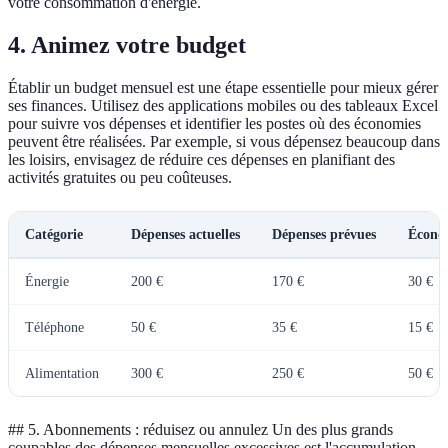
votre consommation d'énergie.
4. Animez votre budget
Établir un budget mensuel est une étape essentielle pour mieux gérer
ses finances. Utilisez des applications mobiles ou des tableaux Excel
pour suivre vos dépenses et identifier les postes où des économies
peuvent être réalisées. Par exemple, si vous dépensez beaucoup dans
les loisirs, envisagez de réduire ces dépenses en planifiant des
activités gratuites ou peu coûteuses.
Catégorie
Dépenses actuelles
Dépenses prévues
Économ
Énergie
200 €
170 €
30 €
Téléphone
50 €
35 €
15 €
Alimentation
300 €
250 €
50 €
## 5. Abonnements : réduisez ou annulez Un des plus grands
coupables des dépenses mensuelles excessives est l'accumulation