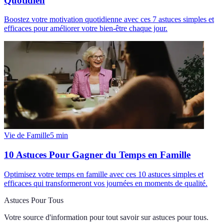
Quotidien
Boostez votre motivation quotidienne avec ces 7 astuces simples et
efficaces pour améliorer votre bien-être chaque jour.
Vie de Famille
5
min
10 Astuces Pour Gagner du Temps en Famille
Optimisez votre temps en famille avec ces 10 astuces simples et
efficaces qui transformeront vos journées en moments de qualité.
Astuces Pour Tous
Votre source d'information pour tout savoir sur
astuces pour tous
.