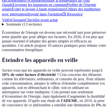
électroménagers économes
Réduire la température de l'eau
chaude
Favoriser les transports en commun
Profiter de l'énergie
solaire
Éviter le lavage à haute température
Utiliser des multiprises
avec interrupteur
Investir dans l'isolation
📺 Ressource
Vidéo
Glossaire
Checklist avant achat
Sommaire
(
13
sections
)
Économiser de l'énergie est devenu une nécessité tant pour préserver
notre planète que pour alléger nos factures. En 2026, il est plus que
jamais essentiel d’adopter des gestes simples et efficaces au
quotidien. Cet article propose 10 astuces pratiques pour réduire votre
consommation énergétique.
Éteindre les appareils en veille
Saviez-vous que les appareils en veille peuvent représenter jusqu'à
10% de votre facture d'électricité
? Cela concerne des éléments
comme les téléviseurs, ordinateurs, et consoles de jeux. Pour réduire
cette consommation, adoptez le réflexe d'éteindre complètement vos
appareils, soit en débranchant le câble, soit en utilisant un
interrupteur sur votre multiprise. Cela permet non seulement
d’économiser de l'énergie, mais également d’augmenter la durabilité
de vos appareils. D'après une étude de
l'ADEME
, en 2019, la prise
de conscience de ce phénomène a entraîné une diminution de
3%
de