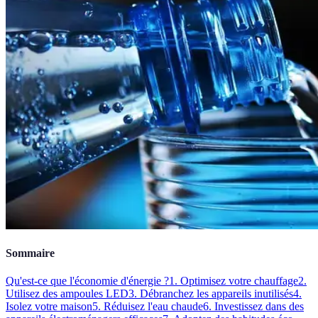
Sommaire
Qu'est-ce que l'économie d'énergie ?
1. Optimisez votre chauffage
2.
Utilisez des ampoules LED
3. Débranchez les appareils inutilisés
4.
Isolez votre maison
5. Réduisez l'eau chaude
6. Investissez dans des