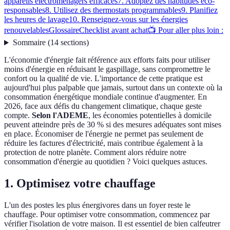
appareils électroménagers efficaces
7. Adoptez des habitudes éco-
responsables
8. Utilisez des thermostats programmables
9. Planifiez
les heures de lavage
10. Renseignez-vous sur les énergies
renouvelables
Glossaire
Checklist avant achat
📺 Pour aller plus loin :
Sommaire
(
14
sections
)
L'économie d'énergie fait référence aux efforts faits pour utiliser
moins d'énergie en réduisant le gaspillage, sans compromettre le
confort ou la qualité de vie. L'importance de cette pratique est
aujourd'hui plus palpable que jamais, surtout dans un contexte où la
consommation énergétique mondiale continue d'augmenter. En
2026, face aux défis du changement climatique, chaque geste
compte.
Selon l'ADEME
, les économies potentielles à domicile
peuvent atteindre près de 30 % si des mesures adéquates sont mises
en place. Économiser de l'énergie ne permet pas seulement de
réduire les factures d'électricité, mais contribue également à la
protection de notre planète. Comment alors réduire notre
consommation d'énergie au quotidien ? Voici quelques astuces.
1. Optimisez votre chauffage
L'un des postes les plus énergivores dans un foyer reste le
chauffage. Pour optimiser votre consommation, commencez par
vérifier l'isolation de votre maison. Il est essentiel de bien calfeutrer