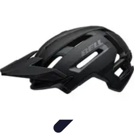
Astuces Pour Tous
Productivité
Organisation
Vie Quotidienne
Technologie
Animaux &
Nature
Astuces Pour Tous