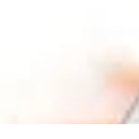
Astuces Pour Tous
Productivité
Organisation
Vie Quotidienne
Technologie
Animaux & Nat
Astuces Pour Tous