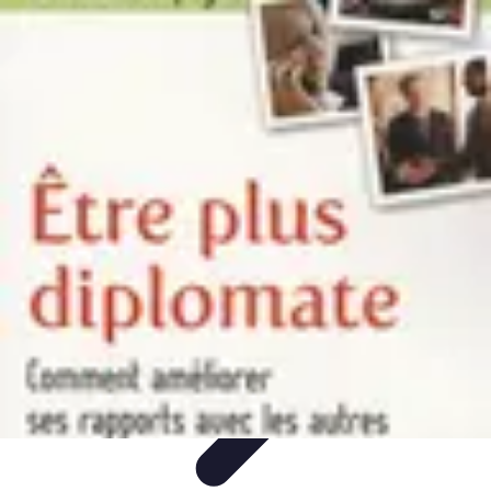
Astuces Pour Tous
Productivité
Organisation
Vie Quotidienne
Technologie
Animaux &
Nature
Astuces Pour Tous