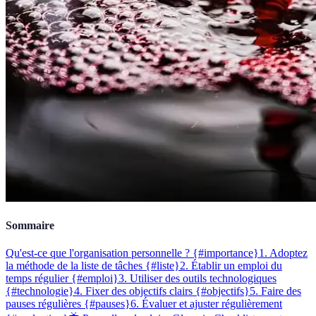
Sommaire
Qu'est-ce que l'organisation personnelle ? {#importance}
1. Adoptez
la méthode de la liste de tâches {#liste}
2. Établir un emploi du
temps régulier {#emploi}
3. Utiliser des outils technologiques
{#technologie}
4. Fixer des objectifs clairs {#objectifs}
5. Faire des
pauses régulières {#pauses}
6. Évaluer et ajuster régulièrement