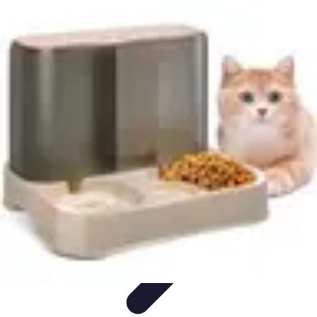
Astuces Pour Tous
Productivité
Organisation
Vie Quotidienne
Technologie
Animaux &
Nature
Astuces Pour Tous