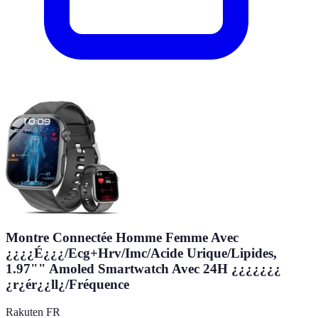
Montre Connectée Homme Femme Avec
¿¿¿¿É¿¿¿/Ecg+Hrv/Imc/Acide Urique/Lipides,
1.97"" Amoled Smartwatch Avec 24H ¿¿¿¿¿¿¿
¿r¿ér¿¿ll¿/Fréquence
Rakuten FR