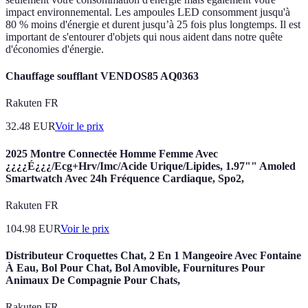
impact environnemental. Les ampoules LED consomment jusqu'à
80 % moins d'énergie et durent jusqu’à 25 fois plus longtemps. Il est
important de s'entourer d'objets qui nous aident dans notre quête
d'économies d'énergie.
Chauffage soufflant VENDOS85 AQ0363
Rakuten FR
32.48
EUR
Voir le prix
2025 Montre Connectée Homme Femme Avec
¿¿¿¿É¿¿¿/Ecg+Hrv/Imc/Acide Urique/Lipides, 1.97"" Amoled
Smartwatch Avec 24h Fréquence Cardiaque, Spo2,
Rakuten FR
104.98
EUR
Voir le prix
Distributeur Croquettes Chat, 2 En 1 Mangeoire Avec Fontaine
À Eau, Bol Pour Chat, Bol Amovible, Fournitures Pour
Animaux De Compagnie Pour Chats,
Rakuten FR