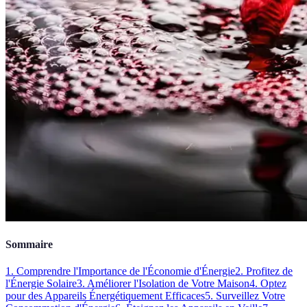
Sommaire
1. Comprendre l'Importance de l'Économie d'Énergie
2. Profitez de
l'Énergie Solaire
3. Améliorer l'Isolation de Votre Maison
4. Optez
pour des Appareils Énergétiquement Efficaces
5. Surveillez Votre