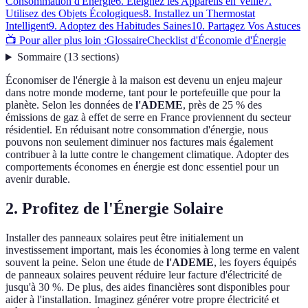
Consommation d'Énergie
6. Éteignez les Appareils en Veille
7.
Utilisez des Objets Écologiques
8. Installez un Thermostat
Intelligent
9. Adoptez des Habitudes Saines
10. Partagez Vos Astuces
📺 Pour aller plus loin :
Glossaire
Checklist d'Économie d'Énergie
Sommaire
(
13
sections
)
Économiser de l'énergie à la maison est devenu un enjeu majeur
dans notre monde moderne, tant pour le portefeuille que pour la
planète. Selon les données de
l'ADEME
, près de 25 % des
émissions de gaz à effet de serre en France proviennent du secteur
résidentiel. En réduisant notre consommation d'énergie, nous
pouvons non seulement diminuer nos factures mais également
contribuer à la lutte contre le changement climatique. Adopter des
comportements économes en énergie est donc essentiel pour un
avenir durable.
2. Profitez de l'Énergie Solaire
Installer des panneaux solaires peut être initialement un
investissement important, mais les économies à long terme en valent
souvent la peine. Selon une étude de
l'ADEME
, les foyers équipés
de panneaux solaires peuvent réduire leur facture d'électricité de
jusqu'à 30 %. De plus, des aides financières sont disponibles pour
aider à l'installation. Imaginez générer votre propre électricité et