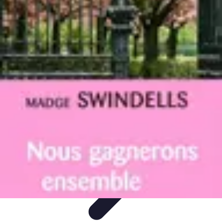
Astuces Pour Tous
Productivité
Organisation
Vie Quotidienne
Technologie
Animaux &
Nature
Astuces Pour Tous