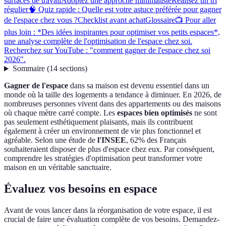
surfaces de travail
Adoptez une approche minimaliste
Réalisez un tri
régulier
🧠 Quiz rapide : Quelle est votre astuce préférée pour gagner
de l'espace chez vous ?
Checklist avant achat
Glossaire
📺 Pour aller
plus loin : *Des idées inspirantes pour optimiser vos petits espaces*,
une analyse complète de l'optimisation de l'espace chez soi.
Recherchez sur YouTube : "comment gagner de l'espace chez soi
2026".
Sommaire
(
14
sections
)
Gagner de l'espace
dans sa maison est devenu essentiel dans un
monde où la taille des logements a tendance à diminuer. En 2026, de
nombreuses personnes vivent dans des appartements ou des maisons
où chaque mètre carré compte. Les
espaces bien optimisés
ne sont
pas seulement esthétiquement plaisants, mais ils contribuent
également à créer un environnement de vie plus fonctionnel et
agréable. Selon une étude de
l'INSEE
, 62% des Français
souhaiteraient disposer de plus d'espace chez eux. Par conséquent,
comprendre les stratégies d'optimisation peut transformer votre
maison en un véritable sanctuaire.
Évaluez vos besoins en espace
Avant de vous lancer dans la réorganisation de votre espace, il est
crucial de faire une évaluation complète de vos besoins. Demandez-