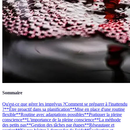
Sommaire
Qu'est-ce que gérer les imprévus ?
Comment se préparer à l'inattendu
?
**Être proactif dans sa planification**
Mise en place d'une routine
flexible
**Routine avec adaptations possibles**
Pratiquer la pleine
conscience
**L'importance de la pleine conscience**
La méthode
des petits pas
**Gestion des tâches par étapes**
Réseautage et