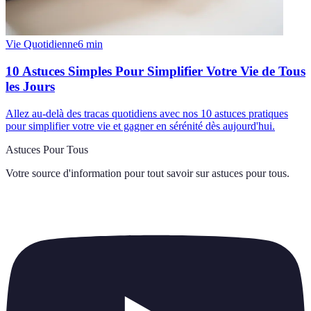
Vie Quotidienne
6
min
10 Astuces Simples Pour Simplifier Votre Vie de Tous
les Jours
Allez au-delà des tracas quotidiens avec nos 10 astuces pratiques
pour simplifier votre vie et gagner en sérénité dès aujourd'hui.
Astuces Pour Tous
Votre source d'information pour tout savoir sur
astuces pour tous
.