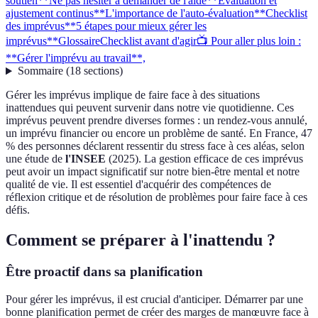
soutien
**Ne pas hésiter à demander de l'aide**
Évaluation et
ajustement continus
**L'importance de l'auto-évaluation**
Checklist
des imprévus
**5 étapes pour mieux gérer les
imprévus**
Glossaire
Checklist avant d'agir
📺 Pour aller plus loin :
**Gérer l'imprévu au travail**,
Sommaire
(
18
sections
)
Gérer les imprévus implique de faire face à des situations
inattendues qui peuvent survenir dans notre vie quotidienne. Ces
imprévus peuvent prendre diverses formes : un rendez-vous annulé,
un imprévu financier ou encore un problème de santé. En France, 47
% des personnes déclarent ressentir du stress face à ces aléas, selon
une étude de
l'INSEE
(2025). La gestion efficace de ces imprévus
peut avoir un impact significatif sur notre bien-être mental et notre
qualité de vie. Il est essentiel d'acquérir des compétences de
réflexion critique et de résolution de problèmes pour faire face à ces
défis.
Comment se préparer à l'inattendu ?
Être proactif dans sa planification
Pour gérer les imprévus, il est crucial d'anticiper. Démarrer par une
bonne planification permet de créer des marges de manœuvre face à