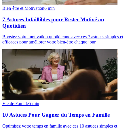
Bien-être et Motivation
6
min
7 Astuces Infaillibles pour Rester Motivé au
Quotidien
Boostez votre motivation quotidienne avec ces 7 astuces simples et
efficaces pour améliorer votre bien-être chaque jour.
Vie de Famille
5
min
10 Astuces Pour Gagner du Temps en Famille
Optimisez votre temps en famille avec ces 10 astuces simples et