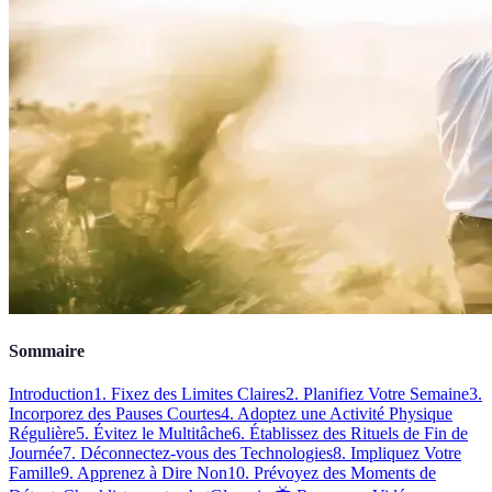
Sommaire
Introduction
1. Fixez des Limites Claires
2. Planifiez Votre Semaine
3.
Incorporez des Pauses Courtes
4. Adoptez une Activité Physique
Régulière
5. Évitez le Multitâche
6. Établissez des Rituels de Fin de
Journée
7. Déconnectez-vous des Technologies
8. Impliquez Votre
Famille
9. Apprenez à Dire Non
10. Prévoyez des Moments de