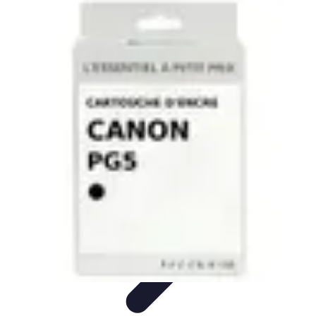
Astuces Pour Tous
Productivité
Organisation
Vie Quotidienne
Technologie
Animaux &
Nature
Astuces Pour Tous