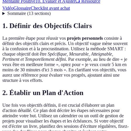
Mentalité Positive
10. Évaluer et Ajuster
📺 Ressource
Vidéo
Glossaire
Checklist avant achat
Sommaire
(
13
sections
)
1. Définir des Objectifs Clairs
La première étape pour réussir vos
projets personnels
consiste à
définir des objectifs clairs et précis. Un objectif vague mène souvent
à la confusion et à la procrastination. Utilisez la méthode SMART :
chaque objectif doit être
Spécifique, Mesurable, Atteignable,
Pertinent et Temporellement défini
. Par exemple, au lieu de dire « je
veux être en meilleure forme », optez pour « je veux courir 5 km en
moins de 30 minutes d'ici 3 mois ». En clarifiant vos objectifs, vous
aurez une référence pour évaluer vos progrès, ajoutant ainsi une
structure à vos efforts.
2. Établir un Plan d'Action
Une fois vos objectifs définis, il est crucial d'élaborer un plan
d'action détaillé. Ce plan doit décrire les étapes nécessaires pour
atteindre votre but. Utilisez un calendrier ou un outil de gestion de
projets pour visualiser les étapes et les échéances. Si votre objectif
est d'écrire un livre, planifiez des sessions d'écriture régulières, fixez-