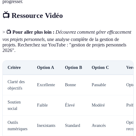
progresser.
📺 Ressource Vidéo
>
📺 Pour aller plus loin :
Découvrez comment gérer efficacement
vos projets personnels
, une analyse complète de la gestion de
projets. Recherchez sur YouTube : "gestion de projets personnels
2026".
Critère
Option A
Option B
Option C
Verdi
Clarté des
Excellente
Bonne
Passable
Optez
objectifs
Soutien
Faible
Élevé
Modéré
Préfé
social
Outils
Opti
Inexistants
Standard
Avancés
numériques
reco