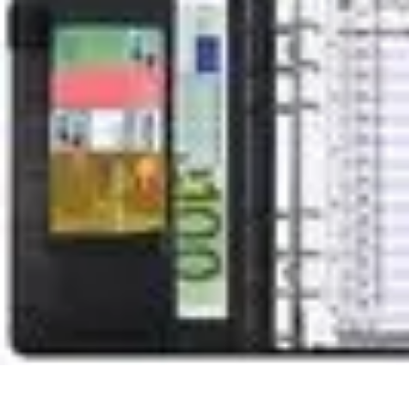
Astuces Pour Tous
Productivité
Organisation
Vie Quotidienne
Technologie
Animaux & Nat
Astuces Pour Tous