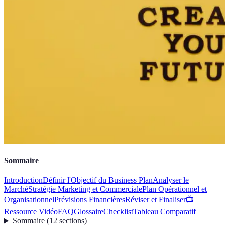
Sommaire
Introduction
Définir l'Objectif du Business Plan
Analyser le
Marché
Stratégie Marketing et Commerciale
Plan Opérationnel et
Organisationnel
Prévisions Financières
Réviser et Finaliser
📺
Ressource Vidéo
FAQ
Glossaire
Checklist
Tableau Comparatif
Sommaire
(
12
sections
)