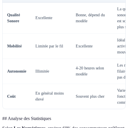
La qua
Qualité
Bonne, dépend du
sonore 
Excellente
Sonore
modèle
est so
plus st
Idéal 
Mobilité
Limitée par le fil
Excellente
activit
mouve
Les m
4-20 heures selon
Autonomie
Illimitée
filaire
modèle
pas de 
Varie s
En général moins
Coût
Souvent plus cher
foncti
élevé
comme
## Analyse des Statistiques