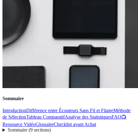
Sommaire
Introduction
Différence entre Écouteurs Sans Fil et Filaire
Méthode
de Sélection
Tableau Comparatif
Analyse des Statistiques
FAQ
📺
Ressource Vidéo
Glossaire
Checklist avant Achat
Sommaire
(
9
sections
)