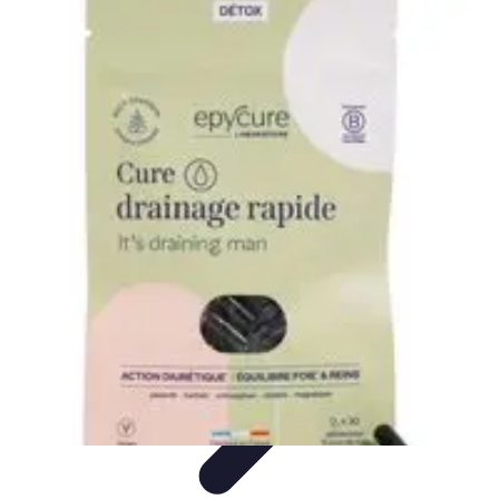
Astuces Pour Tous
Productivité
Organisation
Vie Quotidienne
Technologie
Animaux &
Nature
Astuces Pour Tous