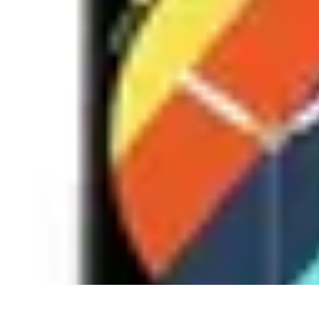
Astuces Pour Tous
Productivité
Organisation
Vie Quotidienne
Technologie
Animaux & Nat
Astuces Pour Tous