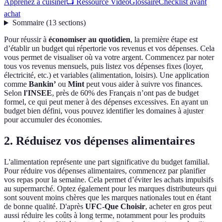
Apprenez à cuisiner
📺 Ressource Vidéo
Glossaire
Checklist avant
achat
Sommaire
(
13
sections
)
Pour réussir à
économiser au quotidien
, la première étape est
d’établir un budget qui répertorie vos revenus et vos dépenses. Cela
vous permet de visualiser où va votre argent. Commencez par noter
tous vos revenus mensuels, puis listez vos dépenses fixes (loyer,
électricité, etc.) et variables (alimentation, loisirs). Une application
comme
Bankin’
ou
Mint
peut vous aider à suivre vos finances.
Selon
l'INSEE
, près de 60% des Français n’ont pas de budget
formel, ce qui peut mener à des dépenses excessives. En ayant un
budget bien défini, vous pouvez identifier les domaines à ajuster
pour accumuler des économies.
2. Réduisez vos dépenses alimentaires
L'alimentation représente une part significative du budget familial.
Pour réduire vos dépenses alimentaires, commencez par planifier
vos repas pour la semaine. Cela permet d’éviter les achats impulsifs
au supermarché. Optez également pour les marques distributeurs qui
sont souvent moins chères que les marques nationales tout en étant
de bonne qualité. D'après
UFC-Que Choisir
, acheter en gros peut
aussi réduire les coûts à long terme, notamment pour les produits