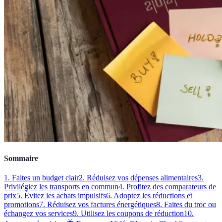
Sommaire
1. Faites un budget clair
2. Réduisez vos dépenses alimentaires
3.
Privilégiez les transports en commun
4. Profitez des comparateurs de
prix
5. Évitez les achats impulsifs
6. Adoptez les réductions et
promotions
7. Réduisez vos factures énergétiques
8. Faites du troc ou
échangez vos services
9. Utilisez les coupons de réduction
10.