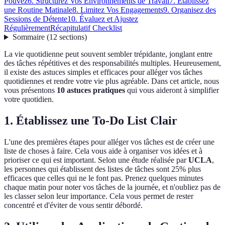
Pouvez
6. Structurez Vos Environnements de Travail
7. Établissez
une Routine Matinale
8. Limitez Vos Engagements
9. Organisez des
Sessions de Détente
10. Évaluez et Ajustez
Régulièrement
Récapitulatif Checklist
Sommaire
(
12
sections
)
La vie quotidienne peut souvent sembler trépidante, jonglant entre
des tâches répétitives et des responsabilités multiples. Heureusement,
il existe des astuces simples et efficaces pour alléger vos tâches
quotidiennes et rendre votre vie plus agréable. Dans cet article, nous
vous présentons
10 astuces pratiques
qui vous aideront à simplifier
votre quotidien.
1. Établissez une To-Do List Clair
L'une des premières étapes pour alléger vos tâches est de créer une
liste de choses à faire. Cela vous aide à organiser vos idées et à
prioriser ce qui est important. Selon une étude réalisée par
UCLA
,
les personnes qui établissent des listes de tâches sont 25% plus
efficaces que celles qui ne le font pas. Prenez quelques minutes
chaque matin pour noter vos tâches de la journée, et n'oubliez pas de
les classer selon leur importance. Cela vous permet de rester
concentré et d'éviter de vous sentir débordé.