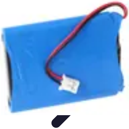
Astuces Pour Tous
Productivité
Organisation
Vie Quotidienne
Technologie
Animaux &
Nature
Astuces Pour Tous