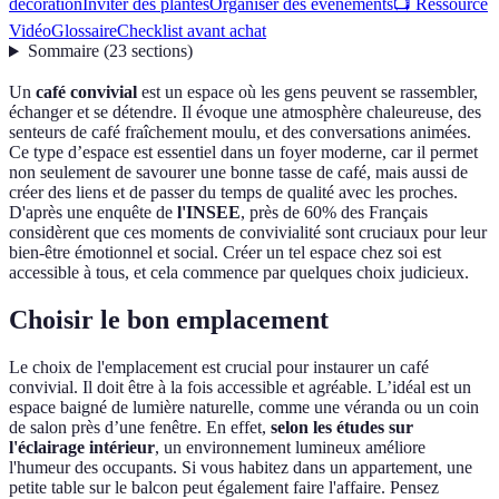
décoration
Inviter des plantes
Organiser des événements
📺 Ressource
Vidéo
Glossaire
Checklist avant achat
Sommaire
(
23
sections
)
Un
café convivial
est un espace où les gens peuvent se rassembler,
échanger et se détendre. Il évoque une atmosphère chaleureuse, des
senteurs de café fraîchement moulu, et des conversations animées.
Ce type d’espace est essentiel dans un foyer moderne, car il permet
non seulement de savourer une bonne tasse de café, mais aussi de
créer des liens et de passer du temps de qualité avec les proches.
D'après une enquête de
l'INSEE
, près de 60% des Français
considèrent que ces moments de convivialité sont cruciaux pour leur
bien-être émotionnel et social. Créer un tel espace chez soi est
accessible à tous, et cela commence par quelques choix judicieux.
Choisir le bon emplacement
Le choix de l'emplacement est crucial pour instaurer un café
convivial. Il doit être à la fois accessible et agréable. L’idéal est un
espace baigné de lumière naturelle, comme une véranda ou un coin
de salon près d’une fenêtre. En effet,
selon les études sur
l'éclairage intérieur
, un environnement lumineux améliore
l'humeur des occupants. Si vous habitez dans un appartement, une
petite table sur le balcon peut également faire l'affaire. Pensez