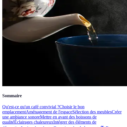
Sommaire
Qu'est-ce qu'un café convivial ?
Choisir le bon
emplacement
Aménagement de l'espace
Sélection des meubles
Créer
une ambiance sonore
Mettre en avant des boissons de
qualité
Éclairages chaleureux
Intégrer des éléments de