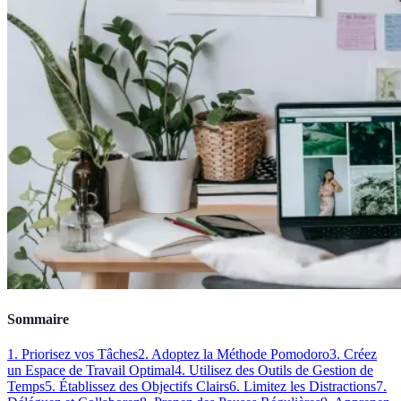
Sommaire
1. Priorisez vos Tâches
2. Adoptez la Méthode Pomodoro
3. Créez
un Espace de Travail Optimal
4. Utilisez des Outils de Gestion de
Temps
5. Établissez des Objectifs Clairs
6. Limitez les Distractions
7.