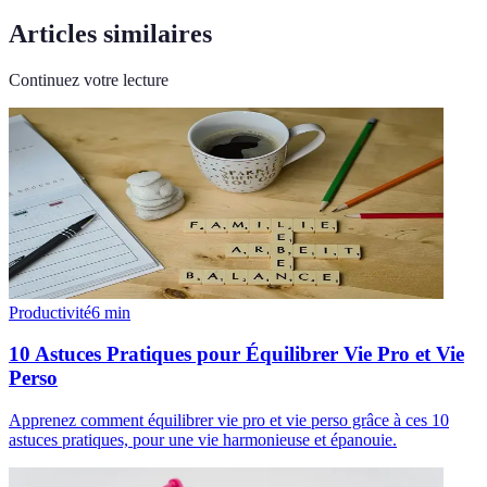
Articles similaires
Continuez votre lecture
Productivité
6
min
10 Astuces Pratiques pour Équilibrer Vie Pro et Vie
Perso
Apprenez comment équilibrer vie pro et vie perso grâce à ces 10
astuces pratiques, pour une vie harmonieuse et épanouie.