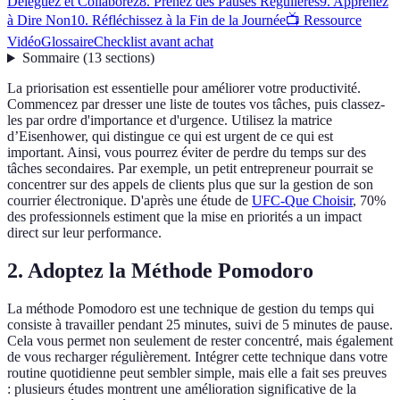
Déléguez et Collaborez
8. Prenez des Pauses Régulières
9. Apprenez
à Dire Non
10. Réfléchissez à la Fin de la Journée
📺 Ressource
Vidéo
Glossaire
Checklist avant achat
Sommaire
(
13
sections
)
La priorisation est essentielle pour améliorer votre productivité.
Commencez par dresser une liste de toutes vos tâches, puis classez-
les par ordre d'importance et d'urgence. Utilisez la matrice
d’Eisenhower, qui distingue ce qui est urgent de ce qui est
important. Ainsi, vous pourrez éviter de perdre du temps sur des
tâches secondaires. Par exemple, un petit entrepreneur pourrait se
concentrer sur des appels de clients plus que sur la gestion de son
courrier électronique. D'après une étude de
UFC-Que Choisir
, 70%
des professionnels estiment que la mise en priorités a un impact
direct sur leur performance.
2. Adoptez la Méthode Pomodoro
La méthode Pomodoro est une technique de gestion du temps qui
consiste à travailler pendant 25 minutes, suivi de 5 minutes de pause.
Cela vous permet non seulement de rester concentré, mais également
de vous recharger régulièrement. Intégrer cette technique dans votre
routine quotidienne peut sembler simple, mais elle a fait ses preuves
: plusieurs études montrent une amélioration significative de la