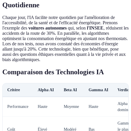
Quotidienne
Chaque jour, l'IA facilite notre quotidien par l'amélioration de
l'accessibilité, de la santé et de l'efficacité énergétique. Prenons
l'exemple des
voitures autonomes
qui, selon
l'INSEE
, réduisent les
accidents de la route de 30%. En parallèle, les algorithmes
optimisent la consommation énergétique en ajustant nos thermostats.
Lors de nos tests, nous avons constaté des économies d'énergie
allant jusqu'à 20%. Cette technologie, bien que bénéfique, pose
aussi des questions éthiques essentielles quant à la vie privée et aux
biais algorithmiques.
Comparaison des Technologies IA
Critère
Alpha AI
Beta AI
Gamma AI
Verdict
Alpha
Performance
Haute
Moyenne
Haute
domine
Gamma 
Coût
Élevé
Modéré
Bas
le plus