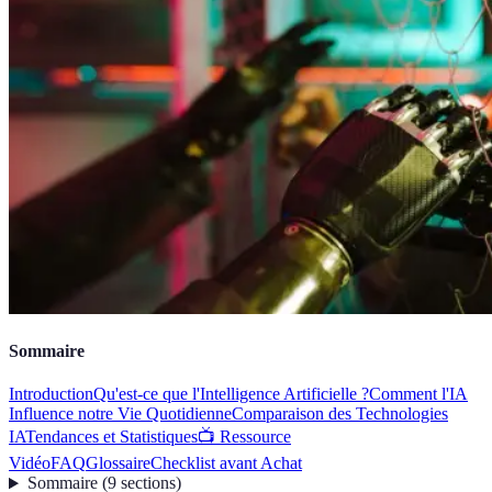
Sommaire
Introduction
Qu'est-ce que l'Intelligence Artificielle ?
Comment l'IA
Influence notre Vie Quotidienne
Comparaison des Technologies
IA
Tendances et Statistiques
📺 Ressource
Vidéo
FAQ
Glossaire
Checklist avant Achat
Sommaire
(
9
sections
)