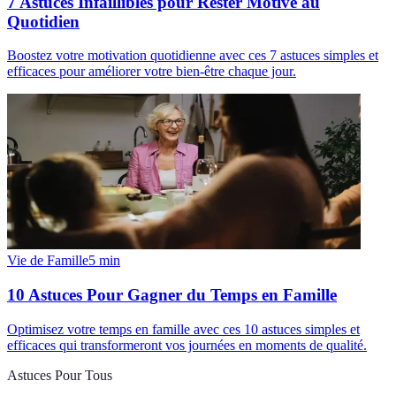
7 Astuces Infaillibles pour Rester Motivé au
Quotidien
Boostez votre motivation quotidienne avec ces 7 astuces simples et
efficaces pour améliorer votre bien-être chaque jour.
Vie de Famille
5
min
10 Astuces Pour Gagner du Temps en Famille
Optimisez votre temps en famille avec ces 10 astuces simples et
efficaces qui transformeront vos journées en moments de qualité.
Astuces Pour Tous