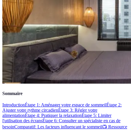
Sommaire
Introduction
Étape 1: Aménager votre espace de sommeil
Étape 2:
Ajuster votre rythme circadien
Étape 3: Régler votre
alimentation
Étape 4: Pratiquer la relaxation
Étape 5: Limiter
l'utilisation des écrans
Étape 6: Consulter un spécialiste en cas de
besoin
Comparatif: Les facteurs influençant le sommeil
📺 Ressource