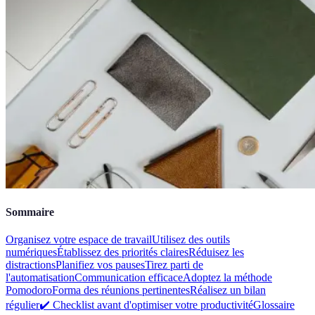
Sommaire
Organisez votre espace de travail
Utilisez des outils
numériques
Établissez des priorités claires
Réduisez les
distractions
Planifiez vos pauses
Tirez parti de
l'automatisation
Communication efficace
Adoptez la méthode
Pomodoro
Forma des réunions pertinentes
Réalisez un bilan
régulier
✔️ Checklist avant d'optimiser votre productivité
Glossaire