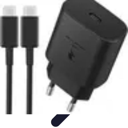
Astuces Pour Tous
Productivité
Organisation
Vie Quotidienne
Technologie
Animaux &
Nature
Astuces Pour Tous