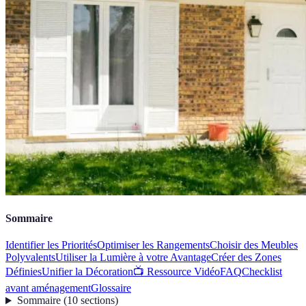
Sommaire
Identifier les Priorités
Optimiser les Rangements
Choisir des Meubles
Polyvalents
Utiliser la Lumière à votre Avantage
Créer des Zones
Définies
Unifier la Décoration
📺 Ressource Vidéo
FAQ
Checklist
avant aménagement
Glossaire
Sommaire
(
10
sections
)