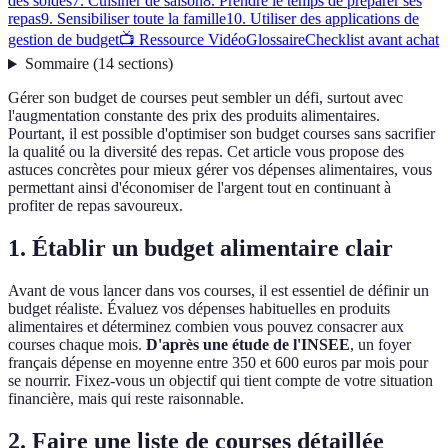
des soldes
7. Cuisiner de saison
8. Prendre le temps de préparer ses
repas
9. Sensibiliser toute la famille
10. Utiliser des applications de
gestion de budget
📺 Ressource Vidéo
Glossaire
Checklist avant achat
Sommaire
(
14
sections
)
Gérer son budget de courses peut sembler un défi, surtout avec
l'augmentation constante des prix des produits alimentaires.
Pourtant, il est possible d'optimiser son budget courses sans sacrifier
la qualité ou la diversité des repas. Cet article vous propose des
astuces concrètes pour mieux gérer vos dépenses alimentaires, vous
permettant ainsi d'économiser de l'argent tout en continuant à
profiter de repas savoureux.
1. Établir un budget alimentaire clair
Avant de vous lancer dans vos courses, il est essentiel de définir un
budget réaliste. Évaluez vos dépenses habituelles en produits
alimentaires et déterminez combien vous pouvez consacrer aux
courses chaque mois.
D'après une étude de l'INSEE
, un foyer
français dépense en moyenne entre 350 et 600 euros par mois pour
se nourrir. Fixez-vous un objectif qui tient compte de votre situation
financière, mais qui reste raisonnable.
2. Faire une liste de courses détaillée