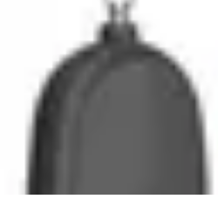
Astuces Pour Tous
Productivité
Organisation
Vie Quotidienne
Technologie
Animaux & Nat
Astuces Pour Tous