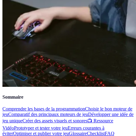
Sommaire
Comprendre les bases de la programmation
Choisir le bon moteur de
jeu
Comparatif des principaux moteurs de jeu
Développer une idée de
jeu unique
Créer des assets visuels et sonores
📺 Ressource
Vidéo
Prototyper et tester votre jeu
Erreurs courantes à
éviter
Optimiser et publier votre jeu
Glossaire
Checklist
FAQ