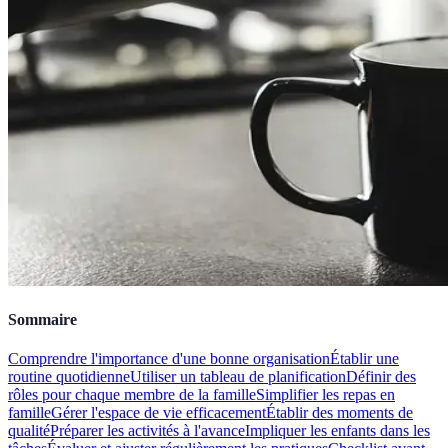
Sommaire
Comprendre l'importance d'une bonne organisation
Établir une
routine quotidienne
Utiliser un tableau de planification
Définir des
rôles pour chaque membre de la famille
Simplifier les repas en
famille
Gérer l'espace de vie efficacement
Établir des moments de
qualité
Préparer les activités à l'avance
Impliquer les enfants dans les