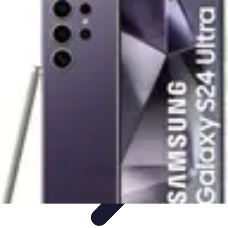
Astuces Pour Tous
Productivité
Organisation
Vie Quotidienne
Technologie
Animaux &
Nature
Astuces Pour Tous