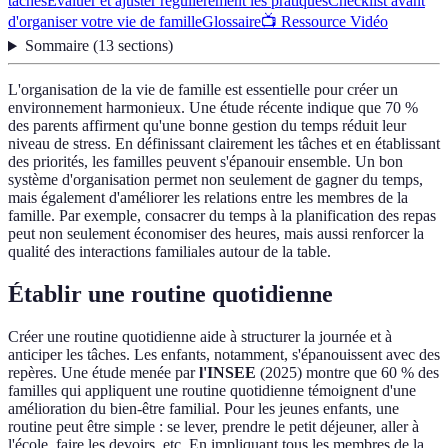
tâches
Évaluer et ajuster régulièrement les pratiques
Checklist avant
d'organiser votre vie de famille
Glossaire
📺 Ressource Vidéo
Sommaire
(
13
sections
)
L'organisation de la vie de famille est essentielle pour créer un
environnement harmonieux. Une étude récente indique que 70 %
des parents affirment qu'une bonne gestion du temps réduit leur
niveau de stress. En définissant clairement les tâches et en établissant
des priorités, les familles peuvent s'épanouir ensemble. Un bon
système d'organisation permet non seulement de gagner du temps,
mais également d'améliorer les relations entre les membres de la
famille. Par exemple, consacrer du temps à la planification des repas
peut non seulement économiser des heures, mais aussi renforcer la
qualité des interactions familiales autour de la table.
Établir une routine quotidienne
Créer une routine quotidienne aide à structurer la journée et à
anticiper les tâches. Les enfants, notamment, s'épanouissent avec des
repères. Une étude menée par
l'INSEE
(2025) montre que 60 % des
familles qui appliquent une routine quotidienne témoignent d'une
amélioration du bien-être familial. Pour les jeunes enfants, une
routine peut être simple : se lever, prendre le petit déjeuner, aller à
l'école, faire les devoirs, etc. En impliquant tous les membres de la