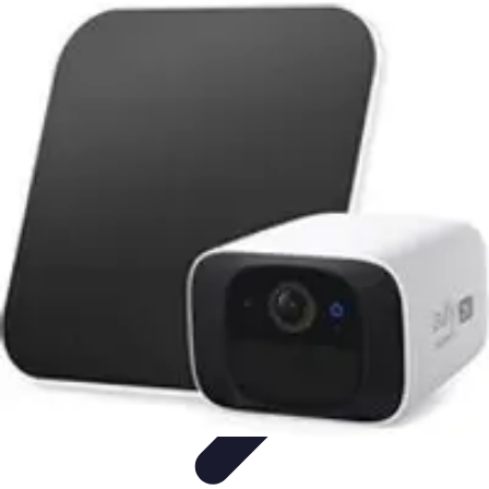
Astuces Pour Tous
Productivité
Organisation
Vie Quotidienne
Technologie
Animaux &
Nature
Astuces Pour Tous