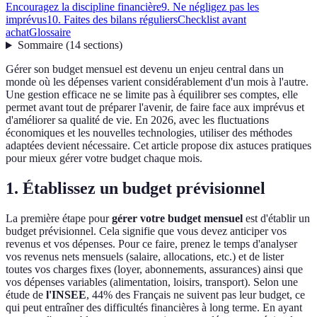
Encouragez la discipline financière
9. Ne négligez pas les
imprévus
10. Faites des bilans réguliers
Checklist avant
achat
Glossaire
Sommaire
(
14
sections
)
Gérer son budget mensuel est devenu un enjeu central dans un
monde où les dépenses varient considérablement d'un mois à l'autre.
Une gestion efficace ne se limite pas à équilibrer ses comptes, elle
permet avant tout de préparer l'avenir, de faire face aux imprévus et
d'améliorer sa qualité de vie. En 2026, avec les fluctuations
économiques et les nouvelles technologies, utiliser des méthodes
adaptées devient nécessaire. Cet article propose dix astuces pratiques
pour mieux gérer votre budget chaque mois.
1. Établissez un budget prévisionnel
La première étape pour
gérer votre budget mensuel
est d'établir un
budget prévisionnel. Cela signifie que vous devez anticiper vos
revenus et vos dépenses. Pour ce faire, prenez le temps d'analyser
vos revenus nets mensuels (salaire, allocations, etc.) et de lister
toutes vos charges fixes (loyer, abonnements, assurances) ainsi que
vos dépenses variables (alimentation, loisirs, transport). Selon une
étude de
l'INSEE
, 44% des Français ne suivent pas leur budget, ce
qui peut entraîner des difficultés financières à long terme. En ayant