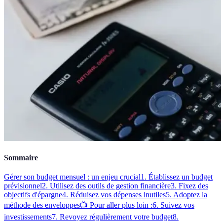
Sommaire
Gérer son budget mensuel : un enjeu crucial
1. Établissez un budget
prévisionnel
2. Utilisez des outils de gestion financière
3. Fixez des
objectifs d'épargne
4. Réduisez vos dépenses inutiles
5. Adoptez la
méthode des enveloppes
📺 Pour aller plus loin :
6. Suivez vos
investissements
7. Revoyez régulièrement votre budget
8.