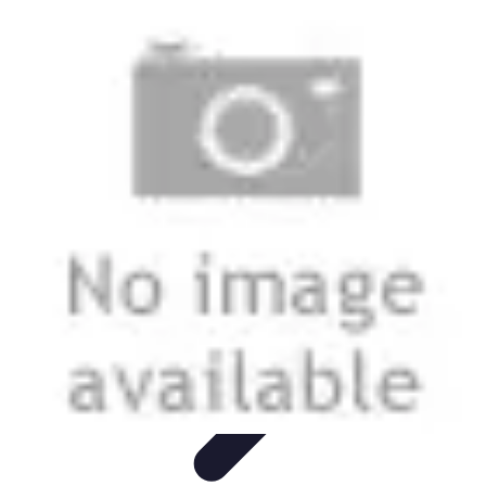
Astuces Pour Tous
Productivité
Organisation
Vie Quotidienne
Technologie
Animaux &
Nature
Astuces Pour Tous