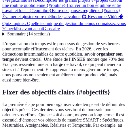
{#regle2minutes}
Décomposer les grands projets {#projets}
Établir
une routine quotidienne {#routine}
Trouver un bon équilibre entre
travail et loisir {#equilibre}
Faire des pauses régulières {#pauses}
Évaluer et ajuster votre méthode {#evaluer}
📺 Ressource Vidéo
🧠
Quiz rapide : Quelle technique de gestion du temps connaissez-vous
?
Checklist avant achat
Glossaire
Sommaire
(
14
sections
)
L'organisation du temps est le processus de gestion de ses heures
pour accomplir efficacement des tâches. En 2026, avec les
distractions interminables de notre quotidien, savoir
organiser son
temps
devient crucial. Une étude de
l'INSEE
montre que 70% des
Français ressentent une surcharge de travail, ce qui peut mener au
stress et à l'épuisement. En apprenant à mieux gérer notre temps,
nous pouvons non seulement améliorer notre productivité, mais
aussi notre bien-être.
Fixer des objectifs clairs {#objectifs}
La première étape pour bien organiser votre temps est de définir des
objectifs précis. Ces derniers vous serviront de boussole pour
orienter vos efforts. Que ce soit à court, moyen ou long terme, il est
essentiel d’énoncer vos objectifs de manière SMART : Spécifiques,
Mesurables, Atteignables, Réalistes et Temporels. Par exemple, au