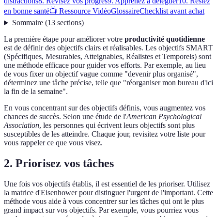
distractions
8. Révisez vos progrès
9. Apprenez à déléguer
10. Restez
en bonne santé
📺 Ressource Vidéo
Glossaire
Checklist avant achat
Sommaire
(
13
sections
)
La première étape pour améliorer votre
productivité quotidienne
est de définir des objectifs clairs et réalisables. Les objectifs SMART
(Spécifiques, Mesurables, Atteignables, Réalistes et Temporels) sont
une méthode efficace pour guider vos efforts. Par exemple, au lieu
de vous fixer un objectif vague comme "devenir plus organisé",
déterminez une tâche précise, telle que "réorganiser mon bureau d'ici
la fin de la semaine".
En vous concentrant sur des objectifs définis, vous augmentez vos
chances de succès. Selon une étude de l'
American Psychological
Association
, les personnes qui écrivent leurs objectifs sont plus
susceptibles de les atteindre. Chaque jour, revisitez votre liste pour
vous rappeler ce que vous visez.
2. Priorisez vos tâches
Une fois vos objectifs établis, il est essentiel de les prioriser. Utilisez
la matrice d'Eisenhower pour distinguer l'urgent de l'important. Cette
méthode vous aide à vous concentrer sur les tâches qui ont le plus
grand impact sur vos objectifs. Par exemple, vous pourriez vous