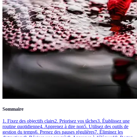
Sommaire
1. Fixez des objectifs clairs
2. Priorisez vos tâches
3. Établissez une
routine quotidienne
4. Apprenez à dire non
5. Utilisez des outils de
gestion du temps
6. Prenez des pauses régulières
7. Éliminez les