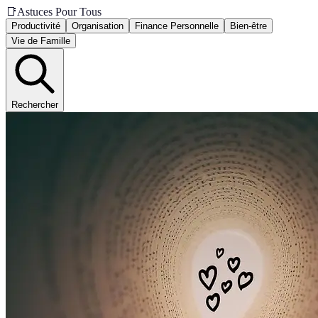
📑
Astuces Pour Tous
Productivité
Organisation
Finance Personnelle
Bien-être
Vie de Famille
Rechercher