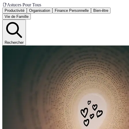
📑
Astuces Pour Tous
Productivité
Organisation
Finance Personnelle
Bien-être
Vie de Famille
Rechercher