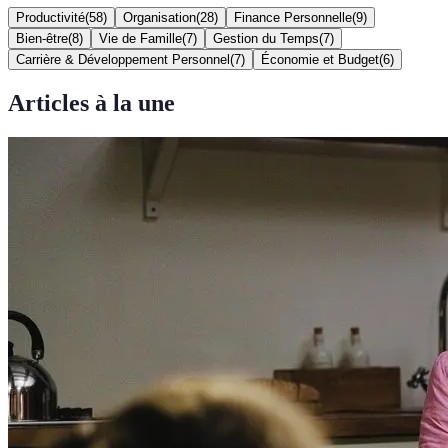
Productivité
(
58
)
Organisation
(
28
)
Finance Personnelle
(
9
)
Bien-être
(
8
)
Vie de Famille
(
7
)
Gestion du Temps
(
7
)
Carrière & Développement Personnel
(
7
)
Économie et Budget
(
6
)
Articles à la une