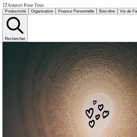
📑
Astuces Pour Tous
Productivité
Organisation
Finance Personnelle
Bien-être
Vie de Fa
Rechercher