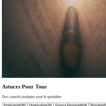
Astuces Pour Tous
Des conseils pratiques pour le quotidien
Productivité
(
58
)
Organisation
(
28
)
Finance Personnelle
(
9
)
Bien-être
(
8