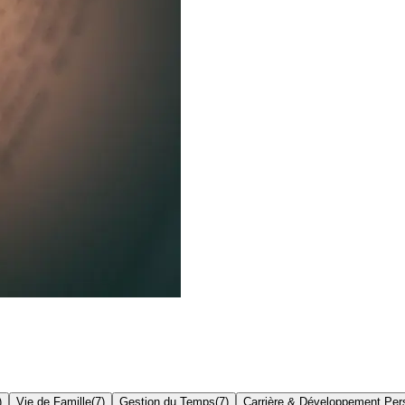
)
Vie de Famille
(
7
)
Gestion du Temps
(
7
)
Carrière & Développement Per