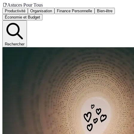
📑
Astuces Pour Tous
Productivité
Organisation
Finance Personnelle
Bien-être
Économie et Budget
Rechercher