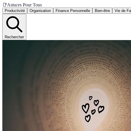
📑
Astuces Pour Tous
Productivité
Organisation
Finance Personnelle
Bien-être
Vie de Fa
Rechercher