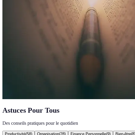
Astuces Pour Tous
Des conseils pratiques pour le quotidien
Productivité
(
58
)
Organisation
(
28
)
Finance Personnelle
(
9
)
Bien-être
(
8