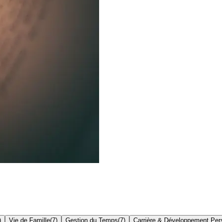
)
Vie de Famille
(
7
)
Gestion du Temps
(
7
)
Carrière & Développement Per