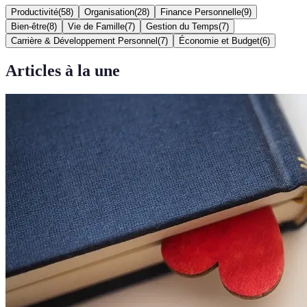
Productivité
(
58
)
Organisation
(
28
)
Finance Personnelle
(
9
)
Bien-être
(
8
)
Vie de Famille
(
7
)
Gestion du Temps
(
7
)
Carrière & Développement Personnel
(
7
)
Économie et Budget
(
6
)
Articles à la une