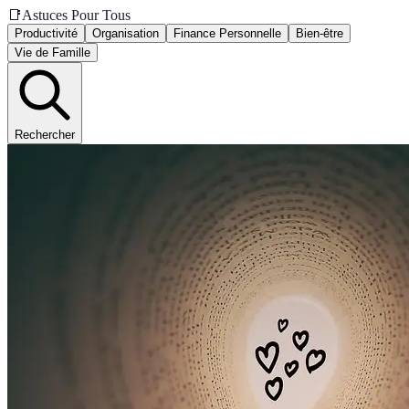
📑
Astuces Pour Tous
Productivité
Organisation
Finance Personnelle
Bien-être
Vie de Famille
Rechercher