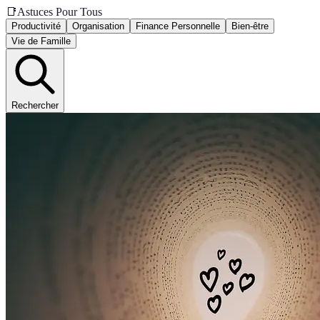
📑
Astuces Pour Tous
Productivité
Organisation
Finance Personnelle
Bien-être
Vie de Famille
Rechercher