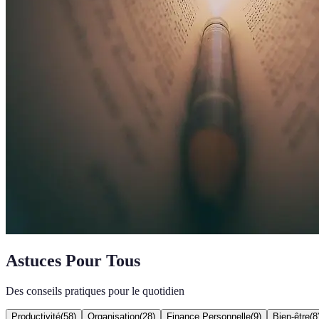
Astuces Pour Tous
Des conseils pratiques pour le quotidien
Productivité
(
58
)
Organisation
(
28
)
Finance Personnelle
(
9
)
Bien-être
(
8