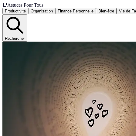
📑
Astuces Pour Tous
Productivité
Organisation
Finance Personnelle
Bien-être
Vie de Fa
Rechercher