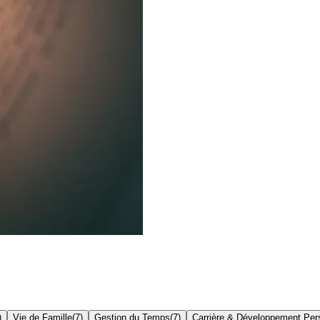
)
Vie de Famille
(
7
)
Gestion du Temps
(
7
)
Carrière & Développement Per