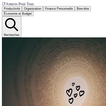
📑
Astuces Pour Tous
Productivité
Organisation
Finance Personnelle
Bien-être
Économie et Budget
Rechercher