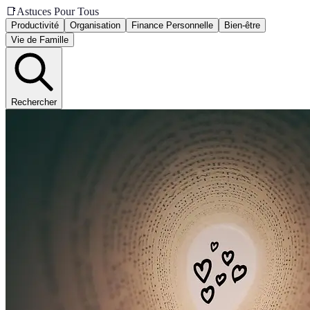
📑
Astuces Pour Tous
Productivité
Organisation
Finance Personnelle
Bien-être
Vie de Famille
Rechercher